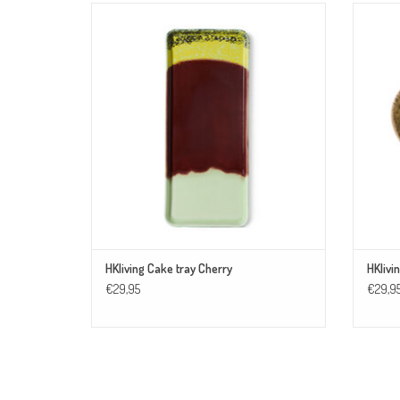
Deze schaal is perfect om een heerlijke cake op te
Deze sn
serveren! Combineer de schalen met andere unieke
printjes en maak een mooi totaalplaatje op tafel.
Combinee
m
TOEVOEGEN AAN WINKELWAGEN
HKliving Cake tray Cherry
HKlivi
€29,95
€29,9