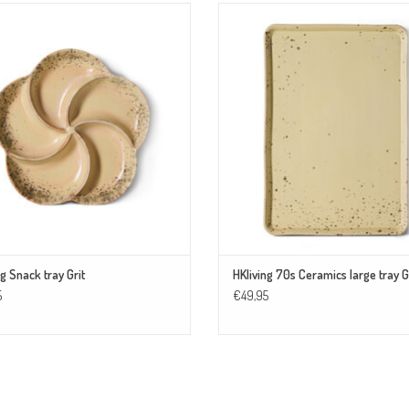
ack tray is de ideale tray voor een borrel of
Deze schaal is perfect om een heerlijke cak
fruitmomentje!
op te serveren! Combineer de schaaltjes m
r de schaal met andere unieke printjes en
unieke printjes en maak een mooi totaalp
aak een mooi totaalplaatje op tafel.
tafel.
TOEVOEGEN AAN WINKELWAGEN
TOEVOEGEN AAN WINKELWAGEN
ng Snack tray Grit
HKliving 70s Ceramics large tray G
5
€49,95