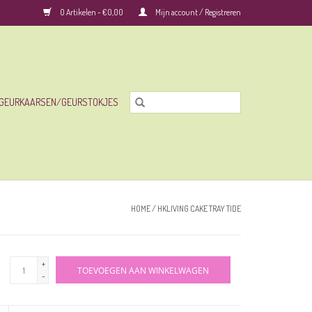
0 Artikelen - €0,00
Mijn account / Registreren
GEURKAARSEN/GEURSTOKJES
HOME
/
HKLIVING CAKE TRAY TIDE
+
TOEVOEGEN AAN WINKELWAGEN
-