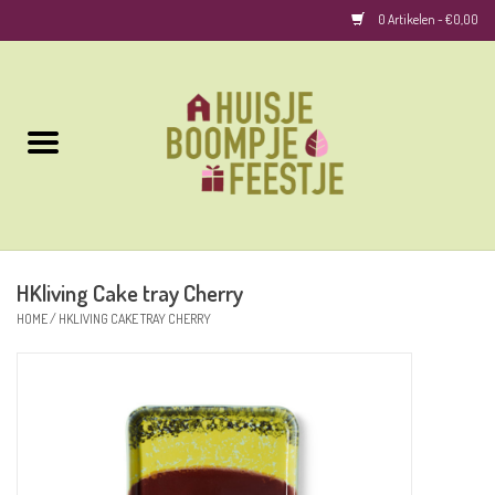
0 Artikelen - €0,00
Home
Kussens
Keuken
HKliving Cake tray Cherry
Woonaccessoires
HOME
/
HKLIVING CAKE TRAY CHERRY
Geurkaarsen/Geurstokjes