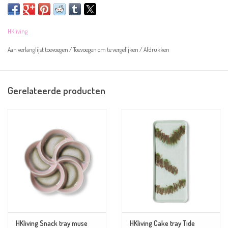
Let op! De schaal is handgeschilderd en kan daarom afwijken van de
afbeelding.
HKliving
Aan verlanglijst toevoegen
/
Toevoegen om te vergelijken
/
Afdrukken
Overige informatie:
Kleur:
donkerrood, geel en lichtblauw
Materiaal: aardewerk
Gerelateerde producten
Afmeting: 31,5x13,5x2cm
Magnetron- en vaatwasserbestendig
HKliving Snack tray muse
HKliving Cake tray Tide