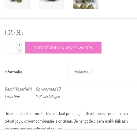
€22,95
+
TOEVOEGEN AAN WINKELWAGEN
-
Informatie
Reviews
(0)
Beschikbaarheid:
Op voorraad
(1)
Levertijd:
2-3 werkdagen
Deze tijdloze keramische bloem staat prachtig in elk interieur, mix en match
totdat jouw droomcombinatie is ontstaan. Je hangt de bloem makkelijk aan
de muur met een schroef of spijker.