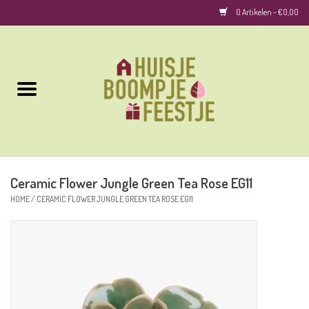
0 Artikelen - €0,00
Home
Kussens
Keuken
Ceramic Flower Jungle Green Tea Rose EG11
Woonaccessoires
HOME
/
CERAMIC FLOWER JUNGLE GREEN TEA ROSE EG11
Geurkaarsen/Geurstokjes