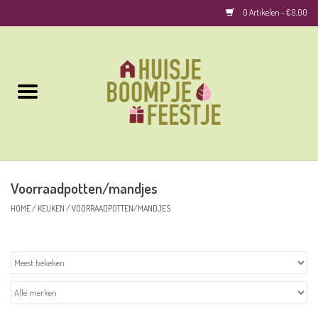
0 Artikelen - €0,00
Home
Kussens
Keuken
Voorraadpotten/mandjes
Woonaccessoires
HOME
/
KEUKEN
/
VOORRAADPOTTEN/MANDJES
Geurkaarsen/Geurstokjes