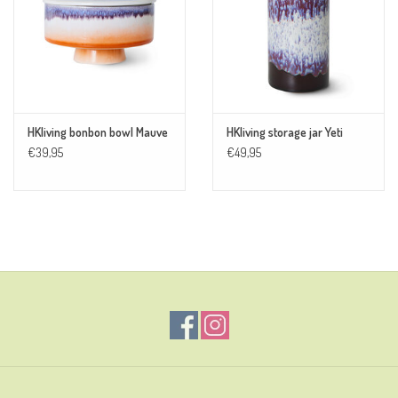
HKliving bonbon bowl Mauve
HKliving storage jar Yeti
€39,95
€49,95