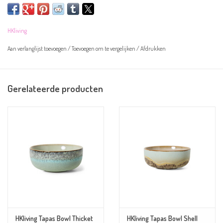
Let op! De kommetjes zijn handgeschilderd en kunnen daarom afwijken van
HKliving
de afbeelding.
Aan verlanglijst toevoegen
/
Toevoegen om te vergelijken
/
Afdrukken
Gerelateerde producten
Overige informatie:
Kleur:
okergeel en wit
Materiaal: aardewerk
Afmeting: 11x11x5cm
••Magnetron- en vaatwasserbestendig
HKliving Tapas Bowl Thicket
HKliving Tapas Bowl Shell