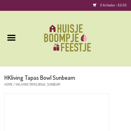
0 Artikelen - €0,00
Home
Kussens
Keuken
HKliving Tapas Bowl Sunbeam
Woonaccessoires
HOME
/
HKLIVING TAPAS BOWL SUNBEAM
Geurkaarsen/Geurstokjes