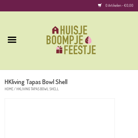
0 Artikelen - €0,00
Home
Kussens
Keuken
HKliving Tapas Bowl Shell
Woonaccessoires
HOME
/
HKLIVING TAPAS BOWL SHELL
Geurkaarsen/Geurstokjes