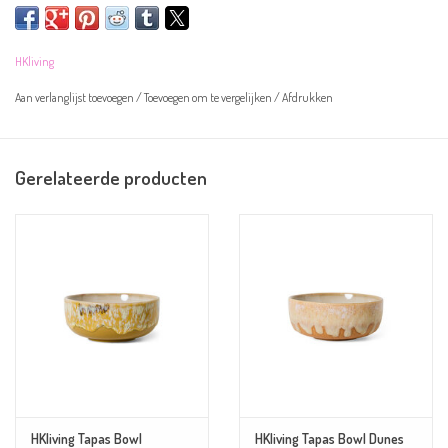
Let op! De kommetjes zijn handgeschilderd en kunnen daarom afwijken van
HKliving
de afbeelding.
Aan verlanglijst toevoegen
/
Toevoegen om te vergelijken
/
Afdrukken
Gerelateerde producten
Overige informatie:
Kleur:
blauwgrijs en bruin
Materiaal: aardewerk
Afmeting: 11x11x5cm
Magnetron- en vaatwasserbestendig
HKliving Tapas Bowl
HKliving Tapas Bowl Dunes