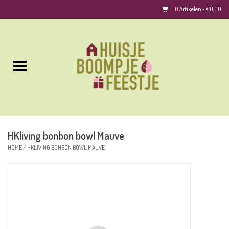
0 Artikelen - €0,00
Home
Kussens
Keuken
HKliving bonbon bowl Mauve
Woonaccessoires
HOME
/
HKLIVING BONBON BOWL MAUVE
Geurkaarsen/Geurstokjes