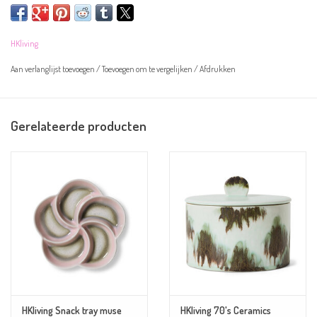
Overige informatie:
HKliving
Kleur:
wit, oranje en paars
Materiaal: aardewerk
Aan verlanglijst toevoegen
/
Toevoegen om te vergelijken
/
Afdrukken
Afmeting: 14x14x10cm
Magnetron- en vaatwasserbestendig
Gerelateerde producten
HKliving Snack tray muse
HKliving 70's Ceramics