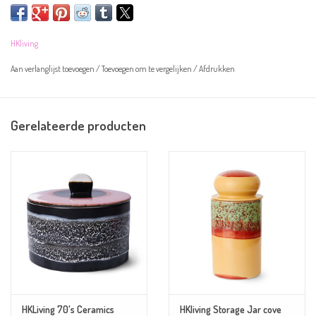
Overige informatie:
HKliving
Kleur: wit, bruin en groen
Materiaal: aardewerk
Aan verlanglijst toevoegen
/
Toevoegen om te vergelijken
/
Afdrukken
Afmeting: 17x17x14cm
Magnetron- en vaatwasserbestendig
Gerelateerde producten
HKLiving 70's Ceramics
HKliving Storage Jar cove