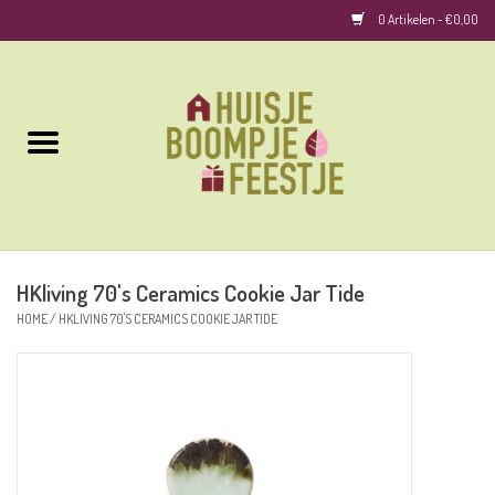
0 Artikelen - €0,00
Home
Kussens
Keuken
HKliving 70's Ceramics Cookie Jar Tide
Woonaccessoires
HOME
/
HKLIVING 70'S CERAMICS COOKIE JAR TIDE
Geurkaarsen/Geurstokjes