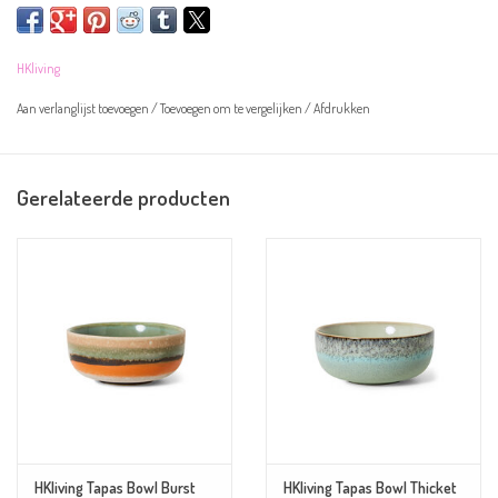
Let op! De kommetjes zijn handgeschilderd en kunnen daarom afwijken van
HKliving
de afbeelding.
Aan verlanglijst toevoegen
/
Toevoegen om te vergelijken
/
Afdrukken
Overige informatie:
Gerelateerde producten
Kleur: creme en groen
Materiaal: aardewerk
Afmeting: 11x11x5cm
Magnetron- en vaatwasserbestendig
HKliving Tapas Bowl Burst
HKliving Tapas Bowl Thicket