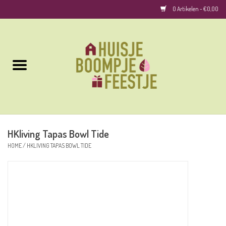
0 Artikelen - €0,00
Home
Kussens
Keuken
HKliving Tapas Bowl Tide
Woonaccessoires
HOME
/
HKLIVING TAPAS BOWL TIDE
Geurkaarsen/Geurstokjes