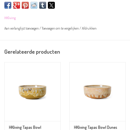
Let op! De kommetjes zijn handgeschilderd en kunnen daarom afwijken van
HKliving
de afbeelding.
Aan verlanglijst toevoegen
/
Toevoegen om te vergelijken
/
Afdrukken
Overige informatie:
Gerelateerde producten
Kleur: groen, zwart, oranje en crème
Materiaal: aardewerk
Afmeting: 11x11x5cm
Magnetron- en vaatwasserbestendig
HKliving Tapas Bowl
HKliving Tapas Bowl Dunes