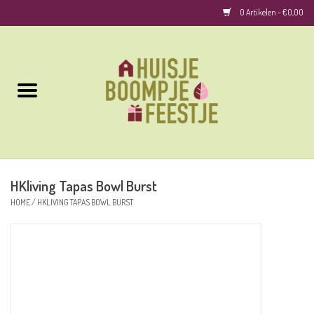
0 Artikelen - €0,00
Home
Kussens
Keuken
HKliving Tapas Bowl Burst
Woonaccessoires
HOME
/
HKLIVING TAPAS BOWL BURST
Geurkaarsen/Geurstokjes