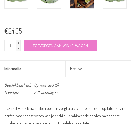
€24,95
+
TOEVOEGEN AAN WINKELWAGEN
-
Informatie
Reviews
(0)
Beschikbaarheid:
Op voorraad
(8)
Levertijd:
2-3 werkdagen
Deze set van 2 keramieken borden zorgt altijd voor een feestje op tafel! Ze zijn
perfect voor het serveren van je ontbijt. Combineer de borden met andere
unieke printjes en maak een mooi totaalplaatje op tafel.