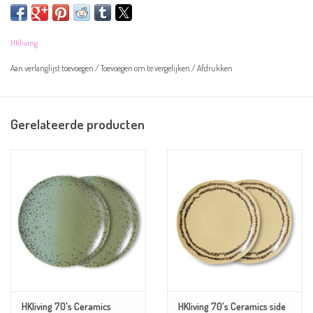
Let op! De borden zijn handgeschilderd en kunnen daarom afwijken van de
HKliving
afbeelding.
Aan verlanglijst toevoegen
/
Toevoegen om te vergelijken
/
Afdrukken
Overige informatie:
- Kleur: groen en zwart
Gerelateerde producten
- Materiaal: aardewerk
- Afmeting: 22 x 22 x 2cm
- Magnetron- en vaatwasserbestendig
HKliving 70's Ceramics
HKliving 70's Ceramics side