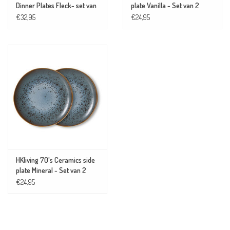
Dinner Plates Fleck- set van
plate Vanilla - Set van 2
2
€32,95
€24,95
HKliving 70's Ceramics side
plate Mineral - Set van 2
€24,95