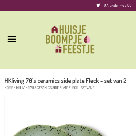
0 Artikelen - €0,00
Home
Kussens
Keuken
HKliving 70's ceramics side plate Fleck - set van 2
Woonaccessoires
HOME
/
HKLIVING 70'S CERAMICS SIDE PLATE FLECK - SET VAN 2
Geurkaarsen/Geurstokjes