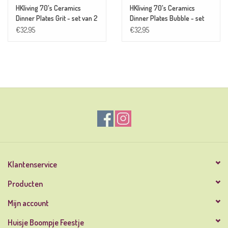
HKliving 70's Ceramics
HKliving 70's Ceramics
Dinner Plates Grit - set van 2
Dinner Plates Bubble - set
van 2
€32,95
€32,95
Klantenservice
Producten
Mijn account
Huisje Boompje Feestje