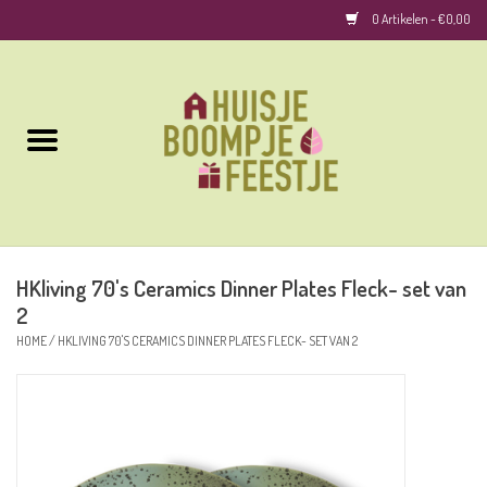
0 Artikelen - €0,00
Home
Kussens
Keuken
HKliving 70's Ceramics Dinner Plates Fleck- set van
Woonaccessoires
2
HOME
/
HKLIVING 70'S CERAMICS DINNER PLATES FLECK- SET VAN 2
Geurkaarsen/Geurstokjes