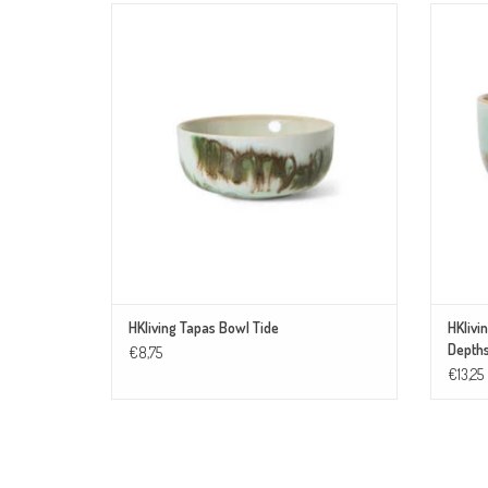
Deze tapas bowl is perfect voor heerlijke dips, nootjes
Deze no
of kleine snacks! Combineer de kommetjes met
heerlij
andere unieke printjes en maak een mooi
lekker
totaalplaatje op tafel.
and
TOEVOEGEN AAN WINKELWAGEN
HKliving Tapas Bowl Tide
HKlivi
Depth
€8,75
€13,25