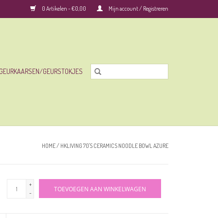
0 Artikelen - €0,00
Mijn account / Registreren
GEURKAARSEN/GEURSTOKJES
HOME
/
HKLIVING 70'S CERAMICS NOODLE BOWL AZURE
+
TOEVOEGEN AAN WINKELWAGEN
-