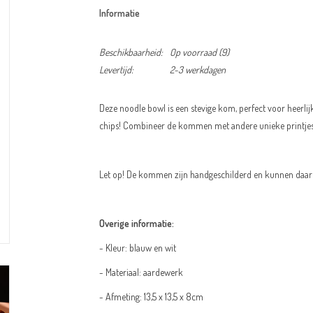
Informatie
Beschikbaarheid:
Op voorraad
(9)
Levertijd:
2-3 werkdagen
Deze noodle bowl is een stevige kom, perfect voor heerli
chips! Combineer de kommen met andere unieke printjes e
Let op! De kommen zijn handgeschilderd en kunnen daaro
Overige informatie:
- Kleur: blauw en wit
- Materiaal: aardewerk
- Afmeting: 13,5 x 13,5 x 8cm