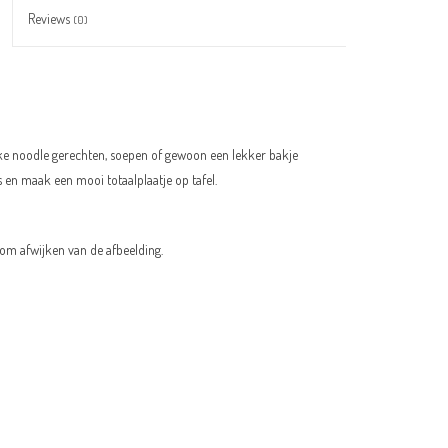
Reviews
(0)
jke noodle gerechten, soepen of gewoon een lekker bakje
n maak een mooi totaalplaatje op tafel.
m afwijken van de afbeelding.