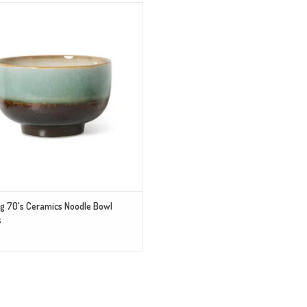
odle bowl is een stevige kom, perfect voor
ke noodle gerechten, soepen of gewoon een
 bakje chips! Combineer de kommen met
ere unieke printjes en maak een mooi
totaalplaatje op tafel.
TOEVOEGEN AAN WINKELWAGEN
ng 70's Ceramics Noodle Bowl
s