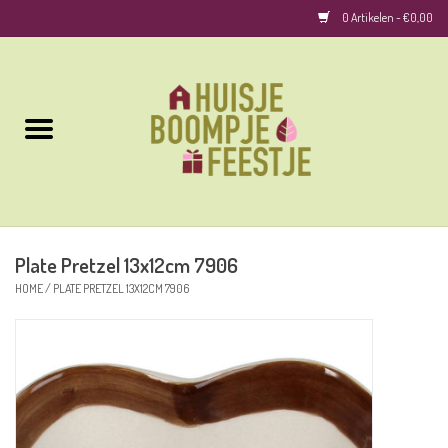
0 Artikelen - €0,00
Home
Kussens
Keuken
Plate Pretzel 13x12cm 7906
Woonaccessoires
HOME
/
PLATE PRETZEL 13X12CM 7906
Geurkaarsen/Geurstokjes