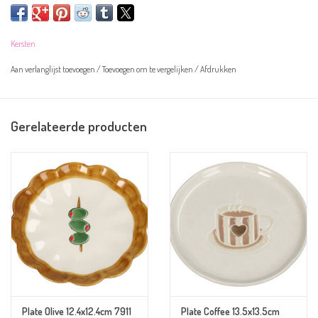
Overige informatie:
Kleur:
bruin en wit
Kersten
Materiaal: aardewerk
Afmeting: 13x12x5cm
Aan verlanglijst toevoegen
/
Toevoegen om te vergelijken
/
Afdrukken
Niet geschikt voor in de magnetron en vaatwasser
Gerelateerde producten
Plate Olive 12.4x12.4cm 7911
Plate Coffee 13.5x13.5cm