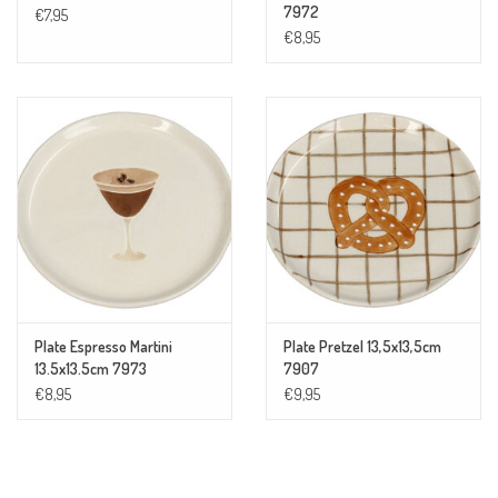
7972
€7,95
€8,95
Plate Espresso Martini
Plate Pretzel 13,5x13,5cm
13.5x13.5cm 7973
7907
€8,95
€9,95