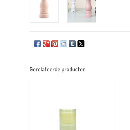
Gerelateerde producten
Verlicht je ruimte met de 220g bosgroene geurkaars
Op zoek 
uit de Mood-collectie. De verfrissende geur brengt
je bro
een vleugje bosrust in huis, ideaal voor gezellige
pracht
maaltijden of ontspannen avonden thuis. Creëer
serie!
moeiteloos een nieuwe sfeer!
aanrecht
TOEVOEGEN AAN WINKELWAGEN