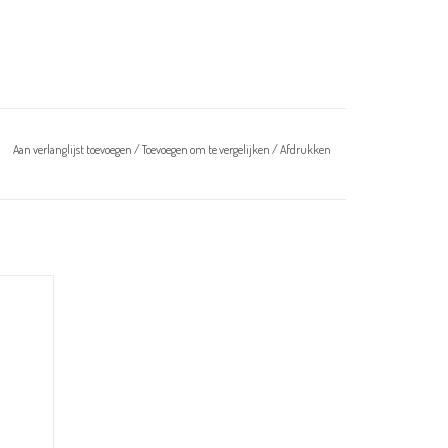
Aan verlanglijst toevoegen
/
Toevoegen om te vergelijken
/
Afdrukken
chten met
zijn niet
 ook een
norm