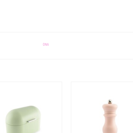
ONA
naar een stijlvolle en praktische manier om
Geef een verfrissende draai aan jouw gere
od vers te houden? Maak kennis met deze
de nieuwe Pepe collectie! De pepermolens 
ige groene broodtrommel uit onze Fresh-
alleen een lust voor het oog maar hebben
 Deze schoonheid is perfect voor beperkte
krachtig maalmechanisme en zijn e
ruimte en voegt meteen kleur toe met zijn
makkelijk in gebruik!
trendy pastelt
TOEVOEGEN AAN WINKELWAGEN
TOEVOEGEN AAN WINKELWAGEN