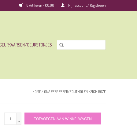
0 Artikelen - €0,00
Mijn account / Registreren
GEURKAARSEN/GEURSTOKJES
HOME
/
ONA PEPE PEPER/ZOUTMOLEN H21CM ROZE
+
TOEVOEGEN AAN WINKELWAGEN
-