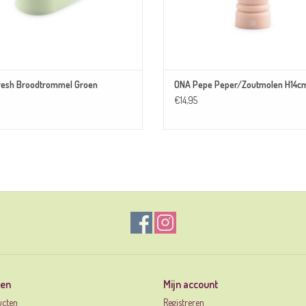
resh Broodtrommel Groen
ONA Pepe Peper/Zoutmolen H14c
€14,95
ten
Mijn account
ucten
Registreren