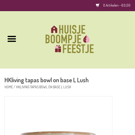
0 Artikelen - €0,00
Home
Kussens
Keuken
HKliving tapas bowl on base L Lush
Woonaccessoires
HOME
/
HKLIVING TAPAS BOWL ON BASE L LUSH
Geurkaarsen/Geurstokjes