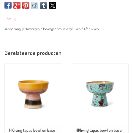
Let op! De kommetjes zijn handgeschilderd en kunnen daarom afwijken van
HKliving
de afbeelding.
Aan verlanglijst toevoegen
/
Toevoegen om te vergelijken
/
Afdrukken
Overige informatie:
Gerelateerde producten
Kleur:
zalmroze en bruin
Materiaal: aardewerk
Afmeting: 12x12x11cm
Magnetron- en vaatwasserbestendig
HKliving tapas bowl on base
HKliving tapas bowl on base