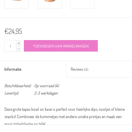
€24,95
+
TOEVOEGEN AAN WINKELWAGEN
-
Informatie
Reviews
(0)
Beschikbaarheid:
Op voorraad
(4)
Levertijd:
2-3 werkdagen
Deze grote tapas bowl on base is perfect voor heerlijke dips, nootjes of kleine
snacks! Combineer de kommetjes met andere unieke printjes en maak een
mooi totaalplaatje op tafel.