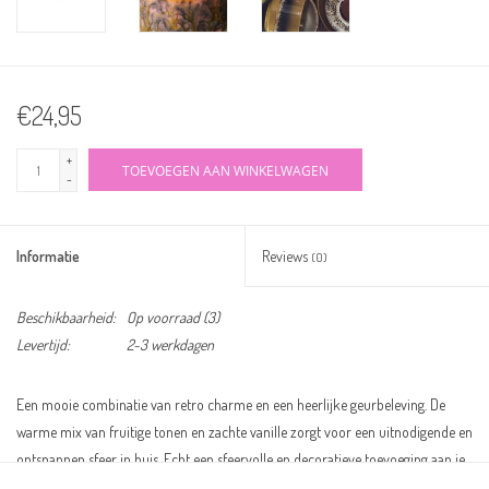
€24,95
+
TOEVOEGEN AAN WINKELWAGEN
-
Informatie
Reviews
(0)
Beschikbaarheid:
Op voorraad
(3)
Levertijd:
2-3 werkdagen
Een mooie combinatie van retro charme en een heerlijke geurbeleving. De
warme mix van fruitige tonen en zachte vanille zorgt voor een uitnodigende en
ontspannen sfeer in huis. Echt een sfeervolle en decoratieve toevoeging aan je
interieur.