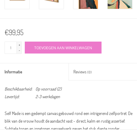
€99,95
+
TOEVOEGEN AAN WINKELWAGEN
-
Informatie
Reviews
(0)
Beschikbaarheid:
Op voorraad
(2)
Levertijd:
2-3 werkdagen
Self Made is een gedempt canvas gebouwd rond een intrigerend zelfportret. De
blik van de vrouw houdt de aandacht vast - direct, kalm en rustig assertief.
Subtiele tonen en ingetogen penseelwerk geven het stuk diepte zonder
zwaarte, waardoor een moment van pauze ontstaat in plaats van drama. Een