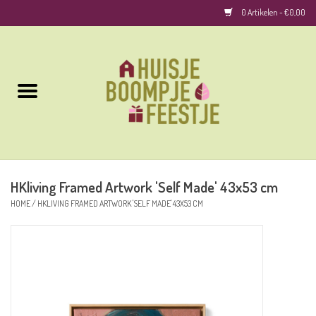
0 Artikelen - €0,00
Home
Kussens
Keuken
HKliving Framed Artwork 'Self Made' 43x53 cm
Woonaccessoires
HOME
/
HKLIVING FRAMED ARTWORK 'SELF MADE' 43X53 CM
Geurkaarsen/Geurstokjes