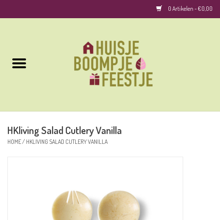
0 Artikelen - €0,00
Home
Kussens
Keuken
HKliving Salad Cutlery Vanilla
Woonaccessoires
HOME
/
HKLIVING SALAD CUTLERY VANILLA
Geurkaarsen/Geurstokjes