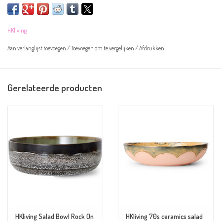
Overige informatie:
Kleur:
botergeel
HKliving
Materiaal: kunsthars
Afmeting: 28,5x7,5x1,8cm
Aan verlanglijst toevoegen
/
Toevoegen om te vergelijken
/
Afdrukken
Vaatwasserbestendig
Gerelateerde producten
HKliving Salad Bowl Rock On
HKliving 70s ceramics salad