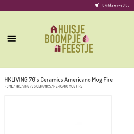
0 Artikelen - €0,00
Home
Kussens
Keuken
HKLIVING 70's Ceramics Americano Mug Fire
Woonaccessoires
HOME
/
HKLIVING 70'S CERAMICS AMERICANO MUG FIRE
Geurkaarsen/Geurstokjes