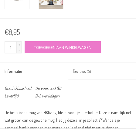
€8,95
+
TOEVOEGEN AAN WINKELWAGEN
-
Informatie
Reviews
(0)
Beschikbaarheid:
Op voorraad
(6)
Levertijd:
2-3 werkdagen
De Americano mug van HKliving. Ideaal voor je filterkoffie. Deze is namelijk net
wat groter dan de gewone mug. Heb jij deze al in je collectie? Want als je
eenmaal bent begonnen met sparen ben je al snel niet meer te stoppen.