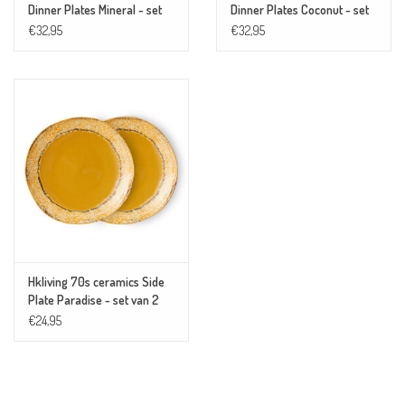
Dinner Plates Mineral - set
Dinner Plates Coconut - set
van 2
van 2
€32,95
€32,95
Hkliving 70s ceramics Side
Plate Paradise - set van 2
€24,95