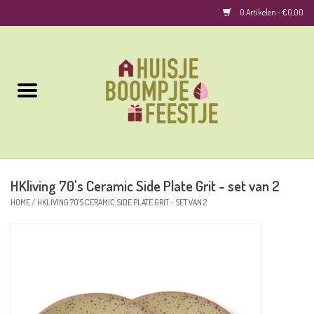
0 Artikelen - €0,00
Home
Kussens
Keuken
HKliving 70's Ceramic Side Plate Grit - set van 2
Woonaccessoires
HOME
/
HKLIVING 70'S CERAMIC SIDE PLATE GRIT - SET VAN 2
Geurkaarsen/Geurstokjes