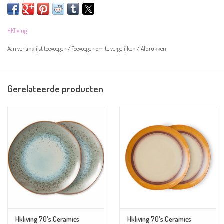
Let op! De borden zijn handgeschilderd en kunnen daarom afwijken van de
HKliving
afbeelding.
Aan verlanglijst toevoegen
/
Toevoegen om te vergelijken
/
Afdrukken
Overige informatie:
- Kleur: beige, geel
Gerelateerde producten
- Materiaal: aardewerk
- Afmeting: 22 x 22 x 2cm
- Magnetron- en vaatwasserbestendig
Hkliving 70's Ceramics
Hkliving 70's Ceramics