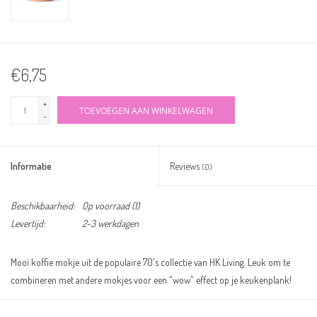
€6,75
+
TOEVOEGEN AAN WINKELWAGEN
-
Informatie
Reviews
(0)
Beschikbaarheid:
Op voorraad
(1)
Levertijd:
2-3 werkdagen
Mooi koffie mokje uit de populaire 70's collectie van HK Living. Leuk om te
combineren met andere mokjes voor een "wow" effect op je keukenplank!
Of je het pas net ontdekt hebt of al een echte verzamelaar bent, van dit servies