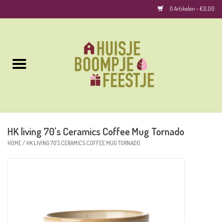
0 Artikelen - €0,00
Home
Kussens
Keuken
HK living 70's Ceramics Coffee Mug Tornado
Woonaccessoires
HOME
/
HK LIVING 70'S CERAMICS COFFEE MUG TORNADO
Geurkaarsen/Geurstokjes