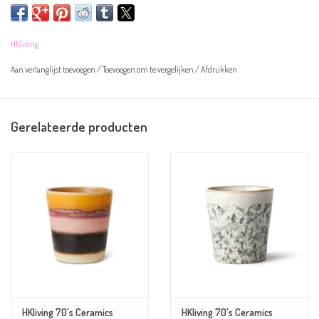
heb je nooit genoeg!
Overige informatie
HKliving
Afmeting: 7,5 x 7,5 x 8 cm
Aan verlanglijst toevoegen
/
Toevoegen om te vergelijken
/
Afdrukken
Inhoud: 180 ml
Materiaal: aardewerk
Gerelateerde producten
Kleur: bruin/beige
Geschikt voor in de vaatwasser
HKliving 70's Ceramics
HKliving 70's Ceramics