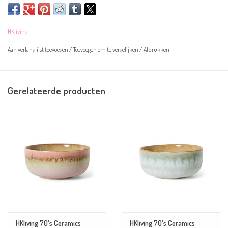
Let op! De kommen zijn handgeschilderd en kunnen daarom afwijken van de
HKliving
afbeelding.
Aan verlanglijst toevoegen
/
Toevoegen om te vergelijken
/
Afdrukken
Overige informatie:
- Kleur: blauw, geel, bruin en creme
Gerelateerde producten
- Materiaal: aardewerk
- Afmeting: 12,5 x 12,5 x 6cm
- Magnetron- en vaatwasserbestendig
HKliving 70's Ceramics
HKliving 70's Ceramics