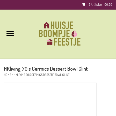
0 Artikelen - €0,00
Home
Kussens
Keuken
HKliving 70's Cermics Dessert Bowl Glint
Woonaccessoires
HOME
/
HKLIVING 70'S CERMICS DESSERT BOWL GLINT
Geurkaarsen/Geurstokjes