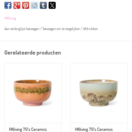
Let op! De kommen zijn handgeschilderd en kunnen daarom afwijken van de
HKliving
afbeelding.
Aan verlanglijst toevoegen
/
Toevoegen om te vergelijken
/
Afdrukken
Overige informatie:
- Kleur: paars, roze, okergeel en zwart
Gerelateerde producten
- Materiaal: aardewerk
- Afmeting: 13,5 x 13,5 x 8cm
- Magnetron- en vaatwasserbestendig
HKliving 70's Ceramics
HKliving 70's Ceramics