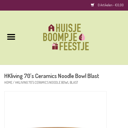
0 Artikelen - €0,00
Home
Kussens
Keuken
HKliving 70's Ceramics Noodle Bowl Blast
Woonaccessoires
HOME
/
HKLIVING 70'S CERAMICS NOODLE BOWL BLAST
Geurkaarsen/Geurstokjes