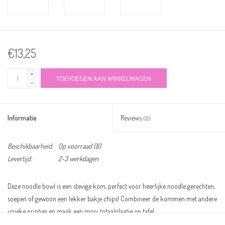
€13,25
+
TOEVOEGEN AAN WINKELWAGEN
-
Informatie
Reviews
(0)
Beschikbaarheid:
Op voorraad
(8)
Levertijd:
2-3 werkdagen
Deze noodle bowl is een stevige kom, perfect voor heerlijke noodle gerechten,
soepen of gewoon een lekker bakje chips! Combineer de kommen met andere
unieke printjes en maak een mooi totaalplaatje op tafel.