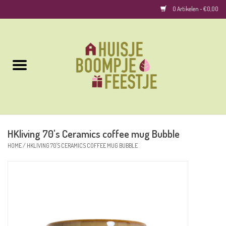
0 Artikelen - €0,00
Home
Kussens
Keuken
HKliving 70's Ceramics coffee mug Bubble
Woonaccessoires
HOME
/
HKLIVING 70'S CERAMICS COFFEE MUG BUBBLE
Geurkaarsen/Geurstokjes