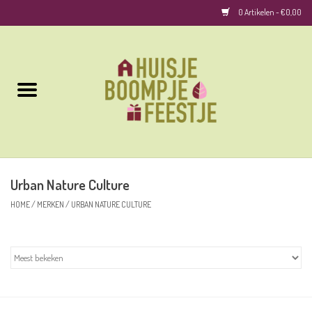
0 Artikelen - €0,00
Home
Kussens
Keuken
Urban Nature Culture
Woonaccessoires
HOME
/
MERKEN
/
URBAN NATURE CULTURE
Geurkaarsen/Geurstokjes