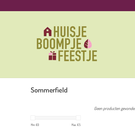
Sommerfield
Geen producten gevonden!
Min: €
0
Max: €
5