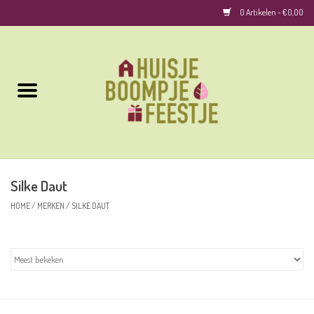
0 Artikelen - €0,00
Home
Kussens
Keuken
Silke Daut
Woonaccessoires
HOME
/
MERKEN
/
SILKE DAUT
Geurkaarsen/Geurstokjes