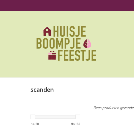
scanden
Geen producten gevonden!
Min: €
0
Max: €
5