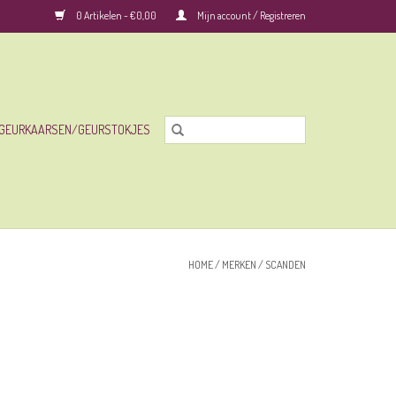
0 Artikelen - €0,00
Mijn account / Registreren
GEURKAARSEN/GEURSTOKJES
HOME
/
MERKEN
/
SCANDEN