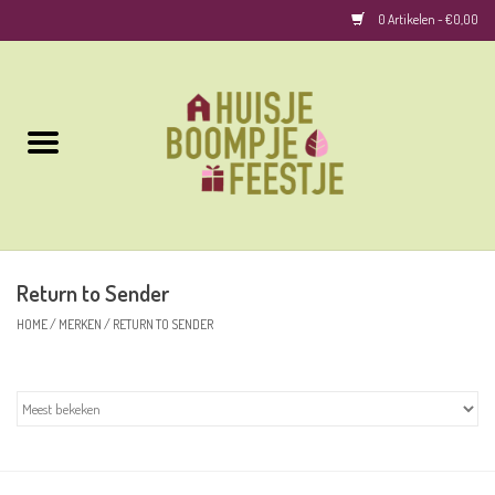
0 Artikelen - €0,00
Home
Kussens
Keuken
Return to Sender
Woonaccessoires
HOME
/
MERKEN
/
RETURN TO SENDER
Geurkaarsen/Geurstokjes