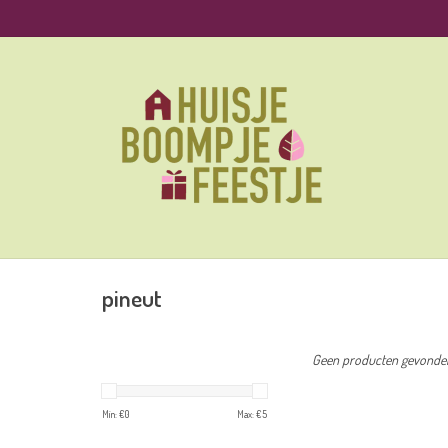
pineut
Geen producten gevonden!
Min: €
0
Max: €
5