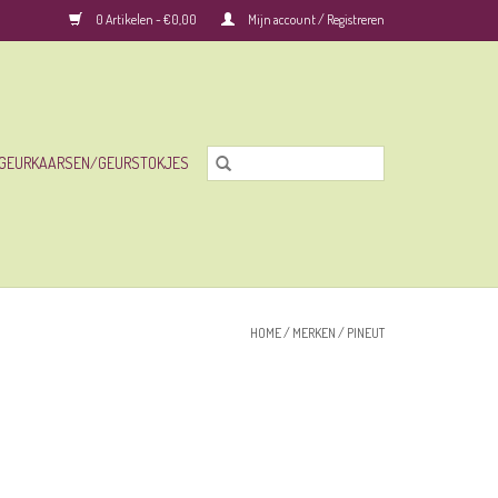
0 Artikelen - €0,00
Mijn account / Registreren
GEURKAARSEN/GEURSTOKJES
HOME
/
MERKEN
/
PINEUT