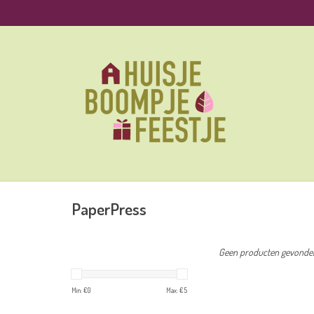
PaperPress
Geen producten gevonden!
Min: €
0
Max: €
5