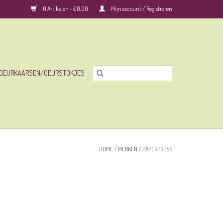
0 Artikelen - €0,00
Mijn account / Registreren
GEURKAARSEN/GEURSTOKJES
HOME
/
MERKEN
/
PAPERPRESS