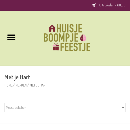
0 Artikelen - €0,00
Home
Kussens
Keuken
Met je Hart
Woonaccessoires
HOME
/
MERKEN
/
MET JE HART
Geurkaarsen/Geurstokjes