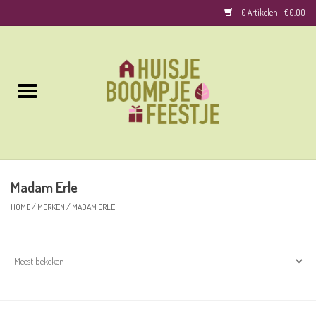
0 Artikelen - €0,00
Home
Kussens
Keuken
Madam Erle
Woonaccessoires
HOME
/
MERKEN
/
MADAM ERLE
Geurkaarsen/Geurstokjes