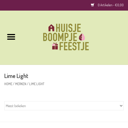
0 Artikelen - €0,00
Home
Kussens
Keuken
Lime Light
Woonaccessoires
HOME
/
MERKEN
/
LIME LIGHT
Geurkaarsen/Geurstokjes