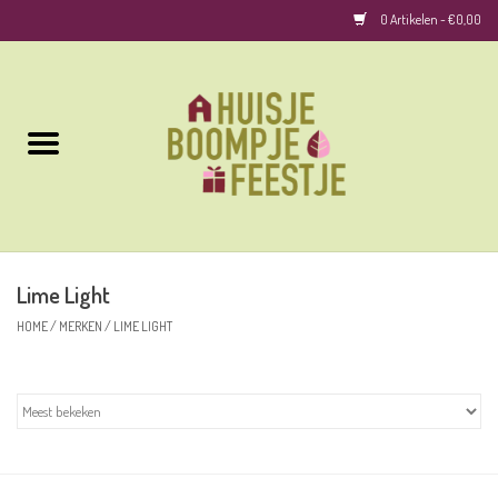
0 Artikelen - €0,00
Home
Kussens
Keuken
Lime Light
Woonaccessoires
HOME
/
MERKEN
/
LIME LIGHT
Geurkaarsen/Geurstokjes