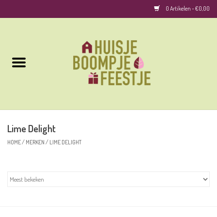
0 Artikelen - €0,00
Home
Kussens
Keuken
Lime Delight
Woonaccessoires
HOME
/
MERKEN
/
LIME DELIGHT
Geurkaarsen/Geurstokjes