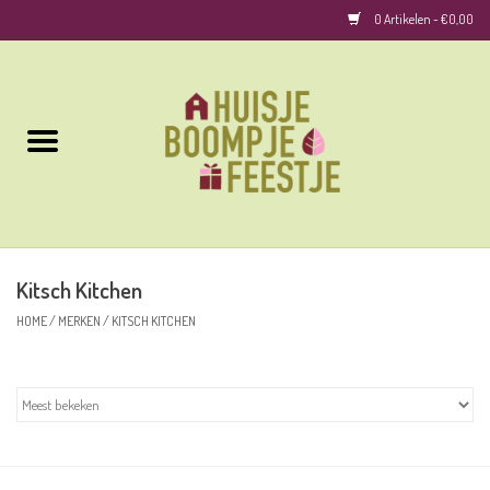
0 Artikelen - €0,00
Home
Kussens
Keuken
Kitsch Kitchen
Woonaccessoires
HOME
/
MERKEN
/
KITSCH KITCHEN
Geurkaarsen/Geurstokjes