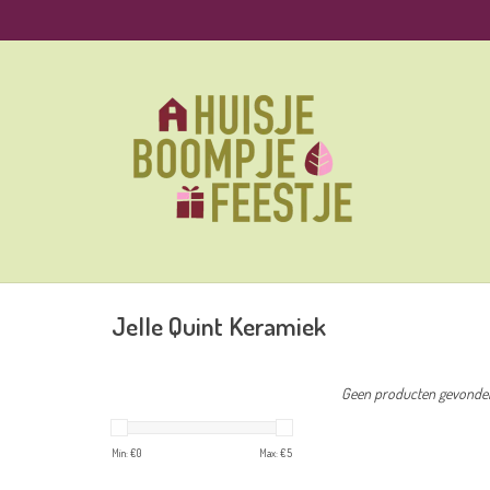
Jelle Quint Keramiek
Geen producten gevonden!
Min: €
0
Max: €
5