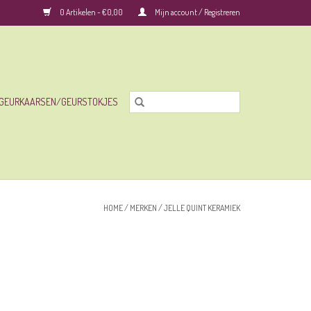
0 Artikelen - €0,00
Mijn account / Registreren
GEURKAARSEN/GEURSTOKJES
HOME
/
MERKEN
/
JELLE QUINT KERAMIEK