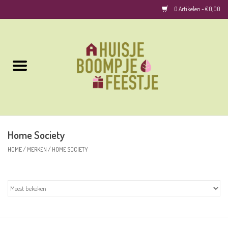
0 Artikelen - €0,00
Home
Kussens
Keuken
Home Society
Woonaccessoires
HOME
/
MERKEN
/
HOME SOCIETY
Geurkaarsen/Geurstokjes