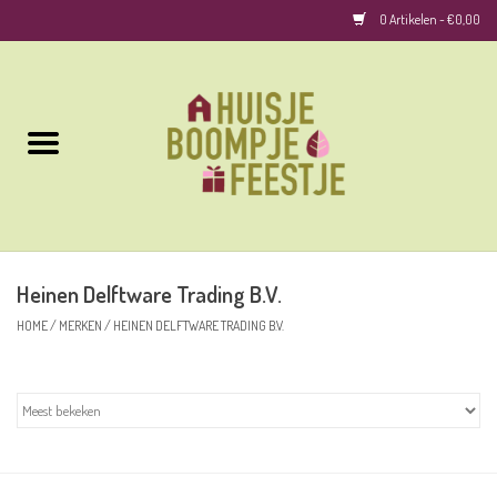
0 Artikelen - €0,00
Home
Kussens
Keuken
Heinen Delftware Trading B.V.
Woonaccessoires
HOME
/
MERKEN
/
HEINEN DELFTWARE TRADING B.V.
Geurkaarsen/Geurstokjes