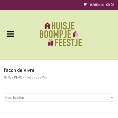
0 Artikelen - €0,00
Home
Kussens
Keuken
Facon de Vivre
Woonaccessoires
HOME
/
MERKEN
/
FACON DE VIVRE
Geurkaarsen/Geurstokjes