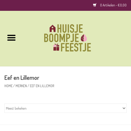
0 Artikelen - €0,00
Home
Kussens
Keuken
Eef en Lillemor
Woonaccessoires
HOME
/
MERKEN
/
EEF EN LILLEMOR
Geurkaarsen/Geurstokjes