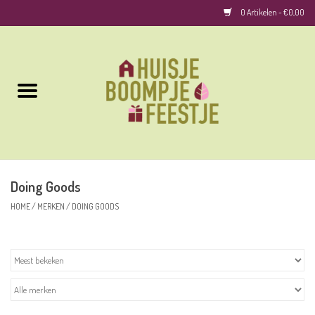
0 Artikelen - €0,00
Home
Kussens
Keuken
Doing Goods
Woonaccessoires
HOME
/
MERKEN
/
DOING GOODS
Geurkaarsen/Geurstokjes