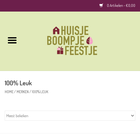
0 Artikelen - €0,00
Home
Kussens
Keuken
100% Leuk
Woonaccessoires
HOME
/
MERKEN
/
100% LEUK
Geurkaarsen/Geurstokjes