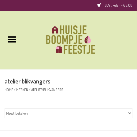
0 Artikelen - €0,00
Home
Kussens
Keuken
atelier blikvangers
Woonaccessoires
HOME
/
MERKEN
/
ATELIER BLIKVANGERS
Geurkaarsen/Geurstokjes