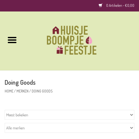
0 Artikelen - €0,00
Home
Kussens
Keuken
Doing Goods
Woonaccessoires
HOME
/
MERKEN
/
DOING GOODS
Geurkaarsen/Geurstokjes